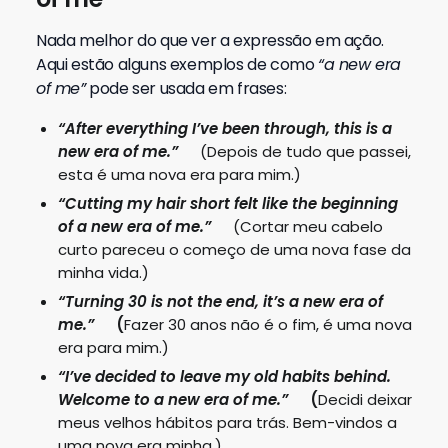
Nada melhor do que ver a expressão em ação.
Aqui estão alguns exemplos de como
“a new era
of me”
pode ser usada em frases:
“After everything I’ve been through, this is a
new era of me.”
(Depois de tudo que passei,
esta é uma nova era para mim.)
“Cutting my hair short felt like the beginning
of a new era of me.”
(Cortar meu cabelo
curto pareceu o começo de uma nova fase da
minha vida.)
“Turning 30 is not the end, it’s a new era of
me.”
(
Fazer 30 anos não é o fim, é uma nova
era para mim.)
“I’ve decided to leave my old habits behind.
Welcome to a new era of me.”
(
Decidi deixar
meus velhos hábitos para trás. Bem-vindos a
uma nova era minha.)