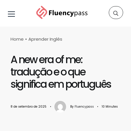
Home
Aprender Inglês
A new era of me:
tradução e o que
significa em português
8 de setembro de 2025
•
By
Fluencypass
•
10 Minutes