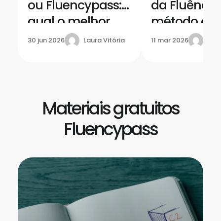
ou Fluencypass:
da Fluência
qual o melhor
método da
curso de inglês
Fluencypas
Laura Vitória
Flu
30 jun 2026
11 mar 2026
para você?
para você f
inglês
Materiais gratuitos
Fluencypass