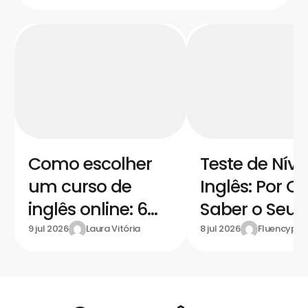
Como escolher
Teste de Níve
um curso de
Inglês: Por Q
inglês online: 6
Saber o Seu é
critérios para não
Primeiro Pas
Laura Vitória
Fluencypas
9 jul 2026
8 jul 2026
errar
Para Evoluir