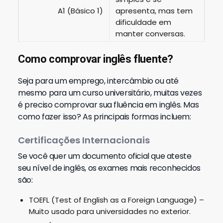
A1 (Básico 1)
apresenta, mas tem
dificuldade em
manter conversas.
Consegue interagir
Como comprovar inglês fluente?
em situações do dia
A2 (Básico 2)
a dia, mas ainda tem
Seja para um emprego, intercâmbio ou até
um vocabulário
mesmo para um curso universitário, muitas vezes
limitado.
é preciso comprovar sua fluência em inglês.
Mas
como fazer isso?
As principais formas incluem:
Entende conversas
mais longas e
Certificações Internacionais
consegue se
B1 (Intermediário 1)
Se você quer um documento oficial que ateste
expressar, mas ainda
seu nível de inglês, os exames mais reconhecidos
com pausas e alguns
são:
erros.
TOEFL (Test of English as a Foreign Language)
–
Mantém conversas
Muito usado para universidades no exterior.
mais complexas,