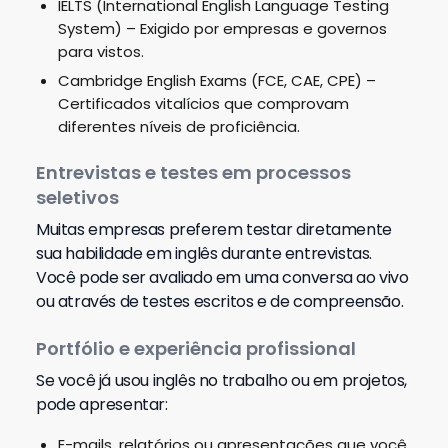
entende filmes e
IELTS (International English Language Testing
B2 (Intermediário 2)
séries sem legendas
System)
– Exigido por empresas e governos
e escreve textos
para vistos.
estruturados.
Cambridge English Exams (FCE, CAE, CPE)
–
Certificados vitalícios que comprovam
Consegue falar sobre
diferentes níveis de proficiência.
qualquer assunto
C1 (Avançado)
sem dificuldade, com
Entrevistas e testes em processos
boa gramática e
seletivos
vocabulário.
Muitas empresas preferem testar diretamente
sua habilidade em inglês durante entrevistas.
Seu inglês é
Você pode ser avaliado em uma conversa ao vivo
C2
praticamente nativo,
(Proficiente/Fluente)
com domínio total da
ou através de testes escritos e de compreensão.
língua.
Portfólio e experiência profissional
Se você já usou inglês no trabalho ou em projetos,
pode apresentar:
E-mails, relatórios ou apresentações que você