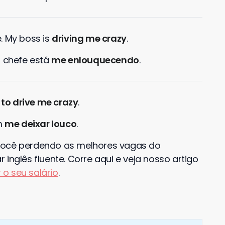
e. My boss is
driving me crazy
.
 chefe está
me enlouquecendo
.
t
to drive me crazy
.
m
me deixar louco
.
você perdendo as melhores vagas do
inglês fluente. Corre aqui e veja nosso artigo
o seu salário
.