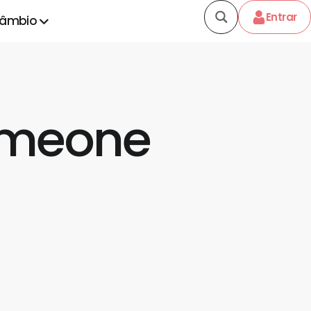
Entrar
câmbio
someone