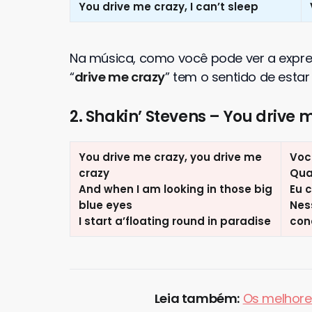
You drive me crazy, I can’t sleep
Na música, como você pode ver a expre
“
drive me crazy
” tem o sentido de esta
2. Shakin’ Stevens – You drive 
You drive me crazy, you drive me
Voc
crazy
Qua
And when I am looking in those big
Eu 
blue eyes
Nes
I start a’floating round in paradise
con
Leia também:
Os melhore