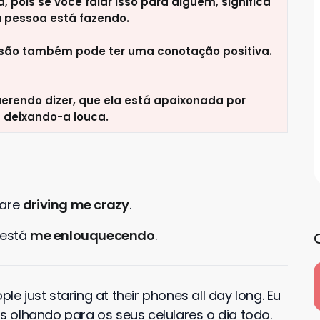
pois se você falar isso para alguém, significa
 pessoa está fazendo.
essão também pode ter uma conotação positiva.
erendo dizer, que ela está apaixonada por
á deixando-a louca.
 are
driving me crazy
.
 está
me enlouquecendo
.
le just staring at their phones all day long. Eu
olhando para os seus celulares o dia todo.