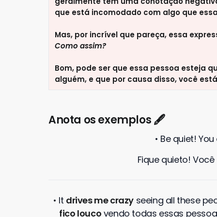
geralmente tem uma conotação negativa, 
que está incomodado com algo que essa
Mas, por incrível que pareça, essa expr
Como assim?
Bom, pode ser que essa pessoa esteja qu
alguém, e que por causa disso, você est
Anota os exemplos 🖋
• Be quiet! You
Fique quieto! Você
• It
drives me crazy
seeing all these peop
fico louco
vendo todas essas pessoas 