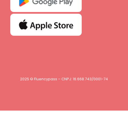
2025 © Fluencypass – CNPJ: 16.668.743/0001-74