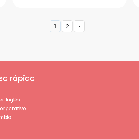
1
2
›
so rápido
r Inglês
Corporativo
âmbio