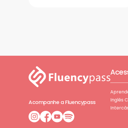
Aces
Aprende
Inglês 
Acompanhe a Fluencypass
Interc