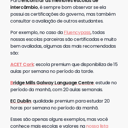
Para
encontrar as melhores escolas de
intercâmbio
, é sempre bom observar se ela
possui as certificações do governo, mas também
consultar a avaliação de outros estudantes.
Por exemplo, no caso da
Fluencypass
, todas
nossas escolas parceiras são certificadas e muito
bem avaliadas, algumas das mais recomendadas
são:
ACET Cork
: escola premium que disponibiliza de 15
aulas por semana no período da tarde.
B
ridge Mills Galway Language Centre
:
estude no
período da manhã, com 20 aulas semanais.
EC Dublin
:
qualidade premium para estudar 20
horas por semana no período da manhã.
Esses são apenas alguns exemplos, mas você
conhece mais escolas e valores na
nossa lista