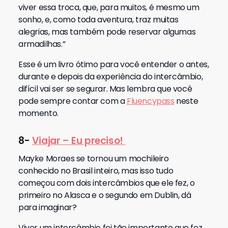
viver essa troca, que, para muitos, é mesmo um
sonho, e, como toda aventura, traz muitas
alegrias, mas também pode reservar algumas
armadilhas.”
Esse é um livro ótimo para você entender o antes,
durante e depois da experiência do intercâmbio,
difícil vai ser se segurar. Mas lembra que você
pode sempre contar com a
Fluencypass
neste
momento.
8-
Viajar – Eu preciso!
Mayke Moraes se tornou um mochileiro
conhecido no Brasil inteiro, mas isso tudo
começou com dois intercâmbios que ele fez, o
primeiro no Alasca e o segundo em Dublin, dá
para imaginar?
Viver um intercâmbio foi tão importante que fez