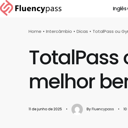
Inglês
Home
Intercâmbio
Dicas
TotalPass ou Gy
TotalPass
melhor ben
11 de junho de 2025
•
By
Fluencypass
•
10