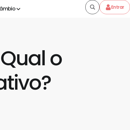
Entrar
câmbio
Qual o
ativo?