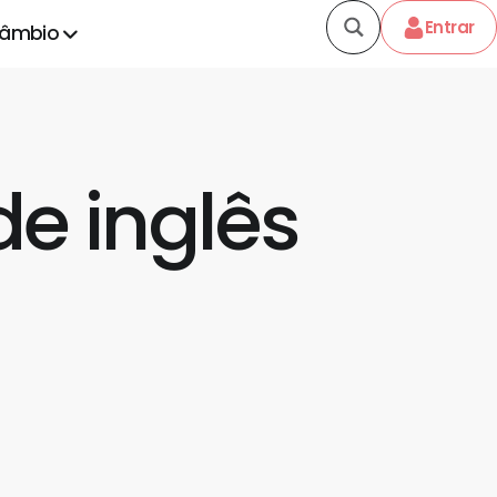
Entrar
câmbio
de inglês