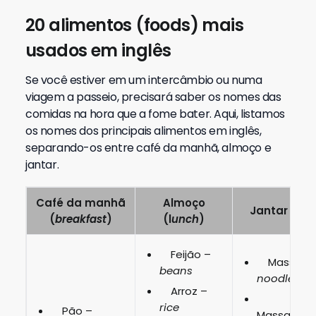
20 alimentos (foods) mais
usados em inglês
Se você estiver em um intercâmbio ou numa
viagem a passeio, precisará saber os nomes das
comidas na hora que a fome bater.
Aqui, listamos
os nomes dos principais alimentos em inglês,
separando-os entre café da manhã, almoço e
jantar.
Café da manhã
Almoço
Jantar (din
(
breakfast
)
(l
unch
)
Feijão –
Massa mi
beans
noodles
Arroz –
rice
Pão –
Massa/Mac