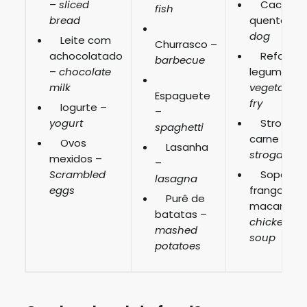
–
sliced
Cachorr
fish
bread
quente –
h
dog
Leite com
Churrasco –
achocolatado
Refogad
barbecue
–
chocolate
legumes –
milk
vegetable s
Espaguete
fry
Iogurte –
–
yogurt
Strogono
spaghetti
carne –
be
Ovos
Lasanha
stroganoff
mexidos –
–
Scrambled
Sopa de
lasagna
eggs
frango co
Purê de
macarrão 
batatas –
chicken no
mashed
soup
potatoes