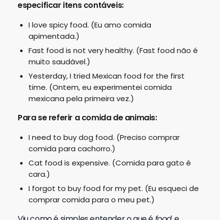
especificar itens contáveis:
I love spicy food. (Eu amo comida
apimentada.)
Fast food is not very healthy. (Fast food não é
muito saudável.)
Yesterday, I tried Mexican food for the first
time. (Ontem, eu experimentei comida
mexicana pela primeira vez.)
Para se referir a comida de animais:
I need to buy dog food. (Preciso comprar
comida para cachorro.)
Cat food is expensive. (Comida para gato é
cara.)
I forgot to buy food for my pet. (Eu esqueci de
comprar comida para o meu pet.)
Viu como é simples entender o que é
food
e