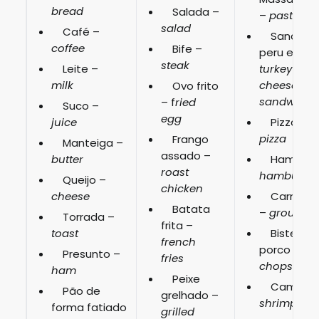
bread
Salada –
–
pasta
salad
Café –
Sanduíc
coffee
Bife –
peru e quei
steak
Leite –
turkey and
milk
cheese
Ovo frito
sandwich
– f
ried
Suco –
egg
juice
Pizza –
pizza
Frango
Manteiga –
assado –
butter
Hambúrg
roast
hamburge
Queijo –
chicken
cheese
Carne m
Batata
–
ground b
Torrada –
frita –
toast
Bisteca 
french
porco –
po
Presunto –
fries
chops
ham
Peixe
Camarão
Pão de
grelhado –
shrimp
forma fatiado
grilled