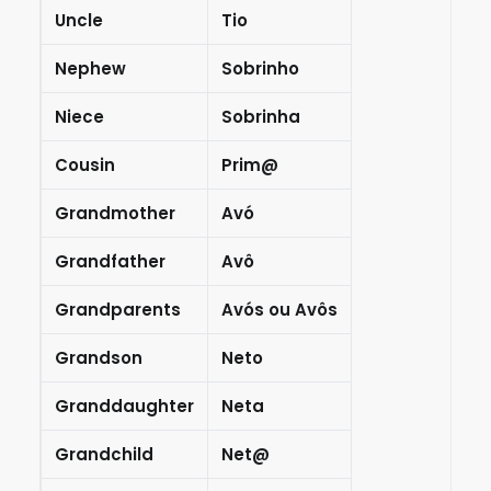
Uncle
Tio
Nephew
Sobrinho
Niece
Sobrinha
Cousin
Prim@
Grandmother
Avó
Grandfather
Avô
Grandparents
Avós ou Avôs
Grandson
Neto
Granddaughter
Neta
Grandchild
Net@