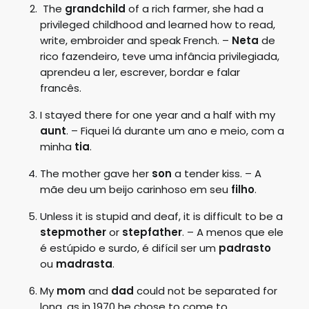
The
grandchild
of a rich farmer, she had a
privileged childhood and learned how to read,
write, embroider and speak French. –
Neta
de
rico fazendeiro, teve uma infância privilegiada,
aprendeu a ler, escrever, bordar e falar
francês.
I stayed there for one year and a half with my
aunt
. – Fiquei lá durante um ano e meio, com a
minha
tia
.
The mother gave her
son
a tender kiss. – A
mãe deu um beijo carinhoso em seu
filho
.
Unless it is stupid and deaf, it is difficult to be a
stepmother
or
stepfather
. – A menos que ele
é estúpido e surdo, é difícil ser um
padrasto
ou
madrasta
.
My
mom
and
dad
could not be separated for
long, as in 1970 he chose to come to