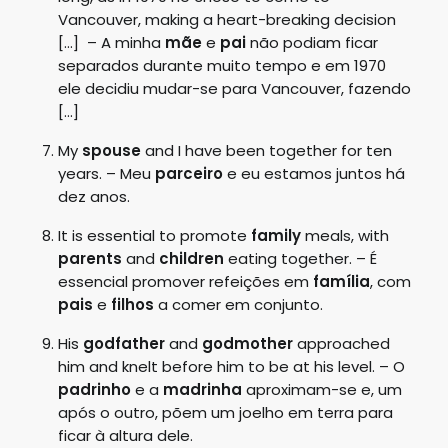
Vancouver, making a heart-breaking decision
[…] – A minha
mãe
e
pai
não podiam ficar
separados durante muito tempo e em 1970
ele decidiu mudar-se para Vancouver, fazendo
[…]
My
spouse
and I have been together for ten
years. – Meu
parceiro
e eu estamos juntos há
dez anos.
It is essential to promote
family
meals, with
parents
and
children
eating together. – É
essencial promover refeições em
família
, com
pais
e
filhos
a comer em conjunto.
His
godfather
and
godmother
approached
him and knelt before him to be at his level. – O
padrinho
e a
madrinha
aproximam-se e, um
após o outro, põem um joelho em terra para
ficar à altura dele.