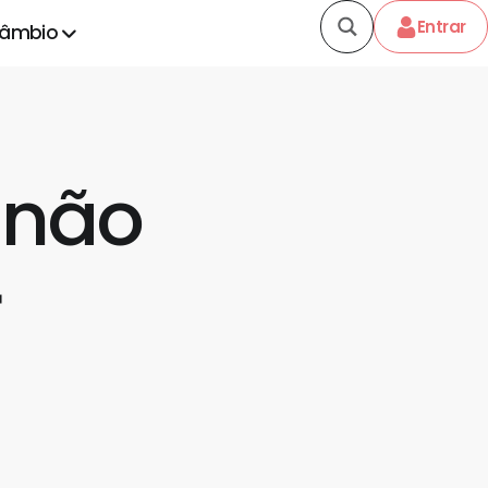
Entrar
câmbio
 não
r