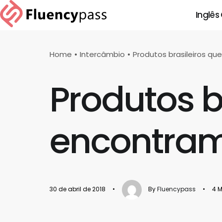
Inglês
Home
Intercâmbio
Produtos brasileiros qu
Produtos b
encontramo
30 de abril de 2018
•
By
Fluencypass
•
4 M