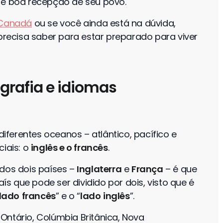
 e boa recepção de seu povo.
 Canadá
ou se você ainda está na dúvida,
 precisa saber para estar preparado para viver
grafia e idiomas
iferentes oceanos – atlântico, pacífico e
ciais: o
inglês e o francês
.
 dos dois países –
Inglaterra
e
França
– é que
s que pode ser dividido por dois, visto que é
lado
francês
” e o “
lado
inglês
”.
: Ontário, Colúmbia Britânica, Nova