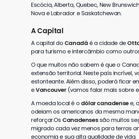
Escócia, Alberta, Quebec, New Brunswich,
Nova e Labrador e Saskatchewan.
A Capital
A capital do
Canadá
é a cidade de
Ott
para turismo e intercâmbio como outr
O que muitos não sabem é que o Cana
extensão territorial. Neste país incrível
estonteante. Além disso, poderá ficar
e
Vancouver
(vamos falar mais sobre el
A moeda local é o
dólar canadense
e, 
odeiam os americanos da mesma manei
reforçar.Os
Canadenses
são muitos se
migrado cada vez menos para terras am
economia e sua alta qualidade de vida.