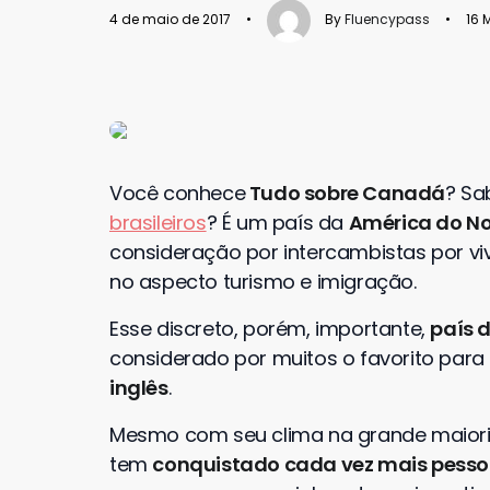
4 de maio de 2017
•
By
Fluencypass
•
16 
Você conhece
Tudo sobre Canadá
? Sa
brasileiros
? É um país da
América do No
consideração por intercambistas por vi
no aspecto turismo e imigração.
Esse discreto, porém, importante,
país 
considerado por muitos o favorito para
inglês
.
Mesmo com seu clima na grande maiori
tem
conquistado cada vez mais pess