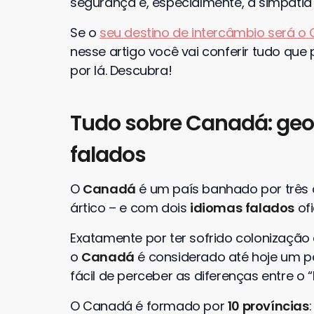
segurança e, especialmente, a simpatia
Se o
seu destino de intercâmbio será o
nesse artigo você vai conferir tudo que
por lá. Descubra!
Tudo sobre Canadá: geo
falados
O
Canadá
é um país banhado por três d
ártico – e com dois
idiomas
falados
ofi
Exatamente por ter sofrido colonização
o
Canadá
é considerado até hoje um paí
fácil de perceber as diferenças entre o “
O Canadá é formado por
10 províncias