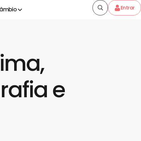
Entrar
câmbio
lima,
rafia e