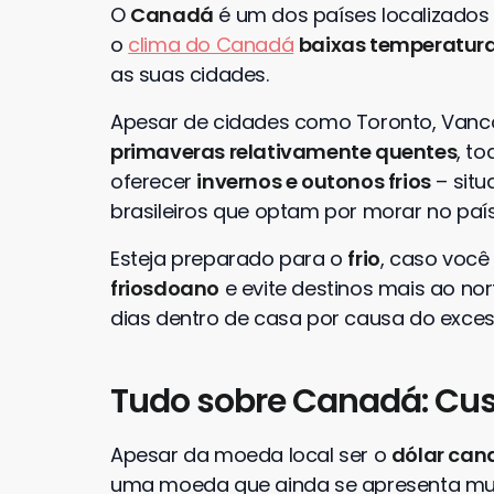
O
Canadá
é um dos países localizados m
o
clima do Canadá
baixas temperatur
as suas cidades.
Apesar de cidades como Toronto, Vanc
primaveras relativamente quentes
, t
oferecer
invernos e outonos frios
– situ
brasileiros que optam por morar no paí
Esteja preparado para o
frio
, caso você
friosdoano
e evite destinos mais ao no
dias dentro de casa por causa do exces
Tudo sobre Canadá: Cus
Apesar da moeda local ser o
dólar can
uma moeda que ainda se apresenta muit