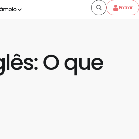
Entrar
câmbio
glês: O que