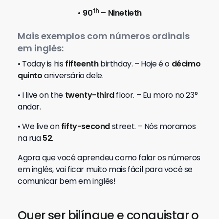
th
• 90
– Ninetieth
Mais exemplos com números ordinais
em inglês:
• Today is his
fifteenth
birthday. – Hoje é o
décimo
quinto
aniversário dele.
• I live on the
twenty-third
floor. – Eu moro no 23°
andar.
• We live on
fifty-second
street. – Nós moramos
na rua
52
.
Agora que você aprendeu como falar os números
em inglês, vai ficar muito mais fácil para você se
comunicar bem em inglês!
Quer ser bilíngue e conquistar o