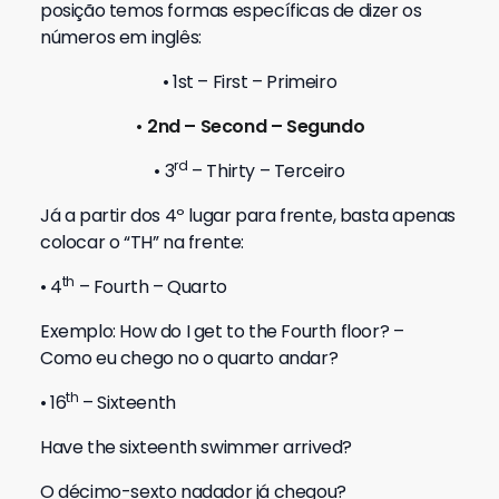
posição temos formas específicas de dizer os
números em inglês:
• 1st – First – Primeiro
• 2nd – Second – Segundo
rd
• 3
– Thirty – Terceiro
Já a partir dos 4º lugar para frente, basta apenas
colocar o “TH” na frente:
th
• 4
– Fourth – Quarto
Exemplo: How do I get to the Fourth floor? –
Como eu chego no o quarto andar?
th
• 16
– Sixteenth
Have the sixteenth swimmer arrived?
O décimo-sexto nadador já chegou?