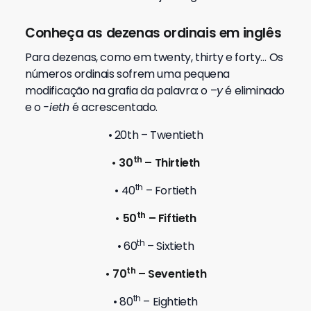
Conheça as dezenas ordinais em inglês
Para dezenas, como em twenty, thirty e forty… Os
números ordinais sofrem uma pequena
modificação na grafia da palavra: o –
y
é eliminado
e o
-ieth
é acrescentado.
• 20th – Twentieth
th
• 30
– Thirtieth
th
• 40
– Fortieth
th
• 50
– Fiftieth
th
• 60
– Sixtieth
th
• 70
– Seventieth
th
• 80
– Eightieth