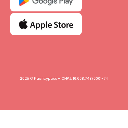
2025 © Fluencypass – CNPJ: 16.668.743/0001-74