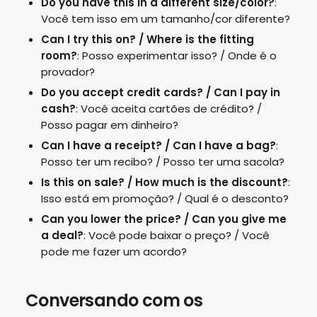
Do you have this in a different size/color?
:
Você tem isso em um tamanho/cor diferente?
Can I try this on? / Where is the fitting
room?
: Posso experimentar isso? / Onde é o
provador?
Do you accept credit cards? / Can I pay in
cash?
: Você aceita cartões de crédito? /
Posso pagar em dinheiro?
Can I have a receipt? / Can I have a bag?
:
Posso ter um recibo? / Posso ter uma sacola?
Is this on sale? / How much is the discount?
:
Isso está em promoção? / Qual é o desconto?
Can you lower the price? / Can you give me
a deal?
: Você pode baixar o preço? / Você
pode me fazer um acordo?
Conversando com os