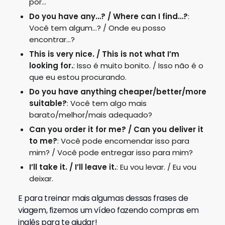
por…
Do you have any…? / Where can I find…?
:
Você tem algum…? / Onde eu posso
encontrar…?
This is very nice. / This is not what I’m
looking for.
: Isso é muito bonito. / Isso não é o
que eu estou procurando.
Do you have anything cheaper/better/more
suitable?
: Você tem algo mais
barato/melhor/mais adequado?
Can you order it for me? / Can you deliver it
to me?
: Você pode encomendar isso para
mim? / Você pode entregar isso para mim?
I’ll take it. / I’ll leave it.
: Eu vou levar. / Eu vou
deixar.
E para treinar mais algumas dessas frases de
viagem, fizemos um vídeo fazendo compras em
inglês para te ajudar!