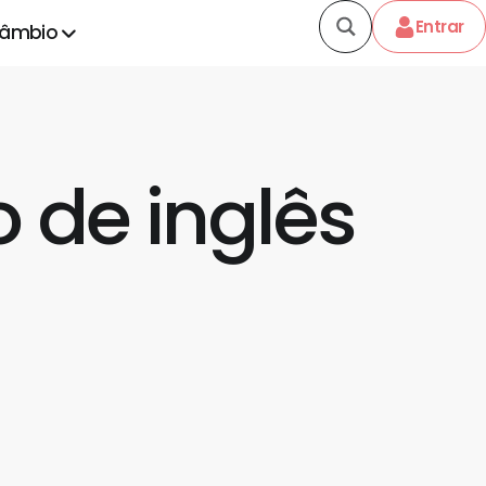
Entrar
câmbio
 de inglês