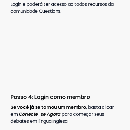
O Questions vai acelerar seu
aprendizado do Inglês!
Em resumo, a Fluencypass criou a comunidade
perfeita para que você possa tirar todas suas
dúvidas e avançar
cada vez mais rápido rumo a
sua fluência
. Vejas os principais benefícios do
Questions:
Você pode
criar discussões e enquetes.
Professores qualificados tiram suas dúvidas.
Interação com outros membros da
plataforma.
Grupos sobre temas específicos.
Ranking com pontuação dos membros com