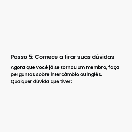
maior conhecimento do inglês.
Notificações com atualizações de suas
discussões.
Possibilidade de compartilhar em suas redes
sociais.
Estatísticas de sua participação na
plataforma
.
Então, gostou de conhecer mais sobre o
Questions
a maior comunidade perguntas e
respostas sobre inglês do Brasil?
Faça parte da
comunidade clicando logo abaixo:
Quero ser membro do Questions