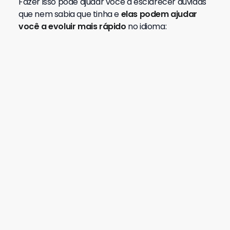
Passo 3: Clique em entrar para participar
das discussões
Passo 4: Login como membro
Passo 5: Comece a tirar suas dúvidas
Passo 6: Um especialista vai te
responder
Passo 8) No Feed, acompanhe a dúvida
de outras pessoas da comunidade
Passo 9: Compartilhar discussões com