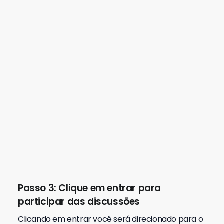
Passo
8) No Feed, acompanhe a dúvida
de outras pessoas da comunidade
Fazer isso pode ajudar você a esclarecer dúvidas
que nem sabia que tinha e
elas podem ajudar
você a evoluir mais rápido
no idioma:
Passo 9: Compartilhar discussões com
seus amigos
Aproveite para curtir as dicussões que mais
gostar e
compartilhar em suas redes socias
para que seus amigos também tenham acesso a
mais conhecimento em língua inglesa.