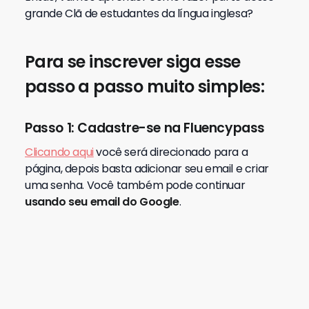
Passo 1: Cadastre-se na Fluencypass
Clicando aqui
você será direcionado para a
página, depois basta adicionar seu email e criar
uma senha. Você também pode continuar
usando seu email do Google
.
Passo 2: Acessar a comunidade do
Questions
Para facilitar, você pode acessar o site da
comunidade Questions
clicando aqui
Além disso, se você digitar
questions.fluencypass.com
e apertar enter,
você estará um passo mais perto de ser membro