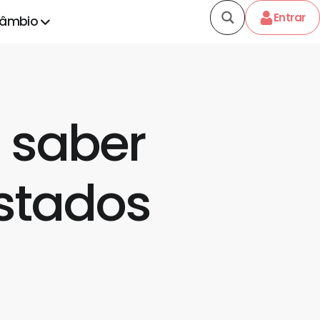
Entrar
câmbio
 saber
Estados