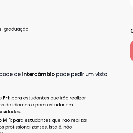
ós-graduação.
idade de
intercâmbio
pode pedir um visto
 F-1:
para est
udantes que irão realizar
os de idiomas e para estudar em
ersidades.
o M-1:
para estudantes que irão realizar
os profissionalizantes, isto é, não