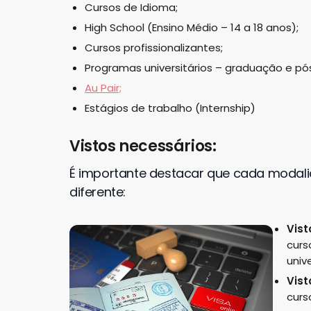
Cursos de Idioma;
High School (Ensino Médio – 14 a 18 anos);
Cursos profissionalizantes;
Programas universitários – graduação e p
Au Pair;
Estágios de trabalho (Internship)
Vistos necessários:
É importante d
estacar que cada modal
diferente:
Visto
curs
univ
Vist
curs