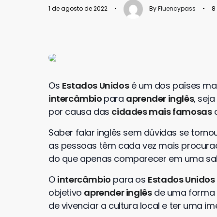
1 de agosto de 2022
•
By
Fluencypass
•
8
Os
Estados Unidos
é um dos países ma
intercâmbio
para
aprender inglês
, sej
por causa das
cidades mais famosas
q
Saber falar inglês sem dúvidas se torno
as pessoas têm cada vez mais procur
do que apenas comparecer em uma sala
O
intercâmbio
para os
Estados Unidos
objetivo
aprender inglês
de uma forma m
de vivenciar a cultura local e ter uma i