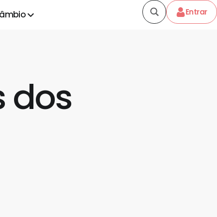
Entrar
câmbio
s dos