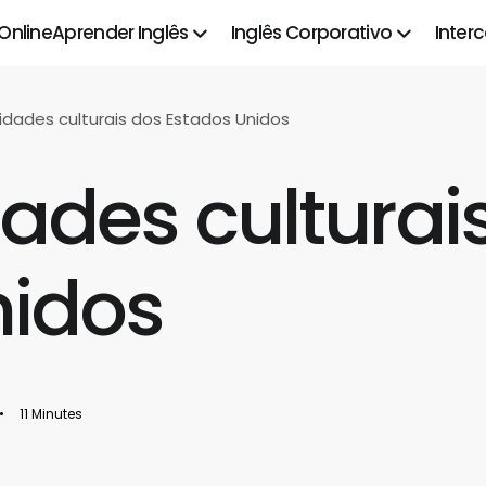
 Online
Aprender Inglês
Inglês Corporativo
Inter
sidades culturais dos Estados Unidos
dades culturai
nidos
•
11 Minutes