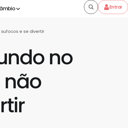
Entrar
câmbio
sufocos e se divertir
Mundo no
a não
tir