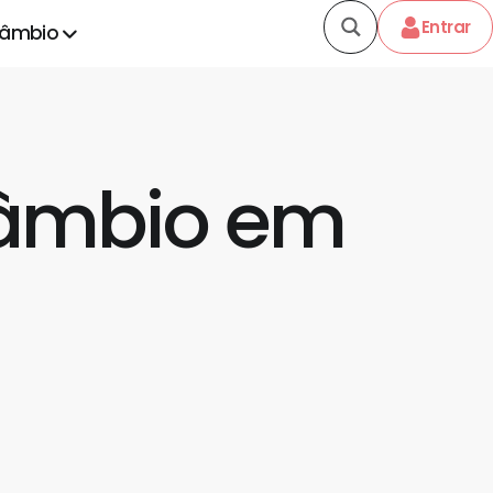
Entrar
câmbio
câmbio em