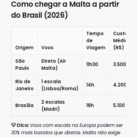
Como chegar a Malta a partir
do Brasil (2026)
Tempo
Custo
de
Médio
Origem
Voos
Viagem
(R$)
São
Direto (Air
11h30
3.500
Paulo
Malta)
Rio de
1 escala
14h
4.200
Janeiro
(Lisboa/Roma)
2 escalas
Brasília
18h
5.100
(Madri)
💡 Dica:
Voos com escala na Europa podem ser
30% mais baratos que diretos. Malta não exige