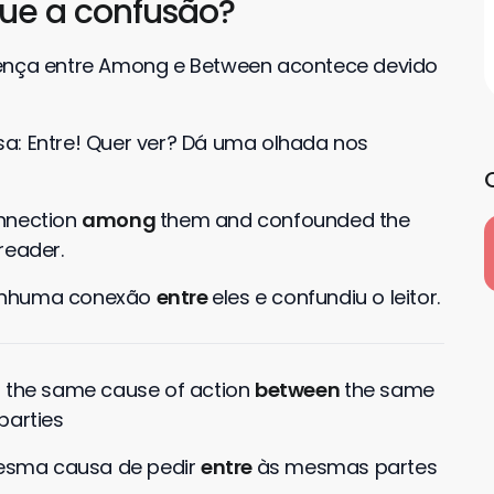
ue a confusão?
rença entre Among e Between acontece devido
a: Entre! Quer ver? Dá uma olhada nos
onnection
among
them and confounded the
reader.
nenhuma conexão
entre
eles e confundiu o leitor.
ved the same cause of action
between
the same
parties
 mesma causa de pedir
entre
às mesmas partes