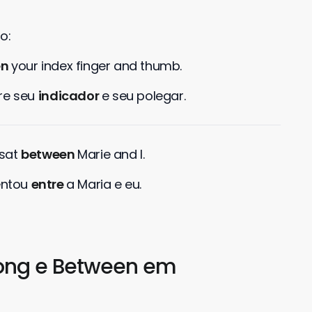
o:
en
your index finger and thumb.
re seu
indicador
e seu polegar.
 sat
between
Marie and I.
entou
entre
a Maria e eu.
ong e Between em