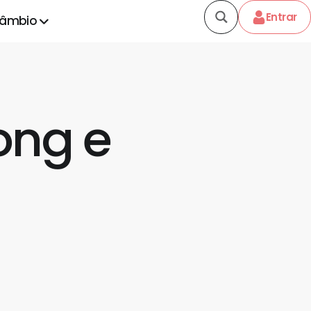
Entrar
câmbio
ong e