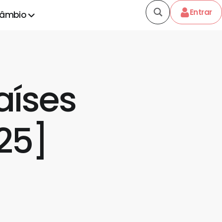
Entrar
câmbio
aíses
25]